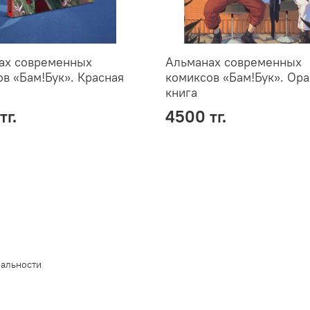
ах современных
Альманах современных
в «Бам!Бук». Красная
комиксов «Бам!Бук». Ор
книга
тг.
4500 тг.
иальности