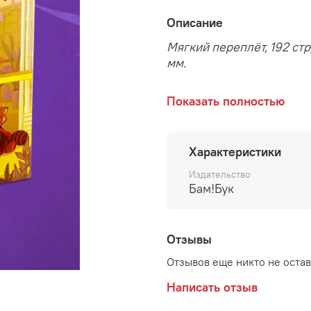
Описание
Мягкий переплёт, 192 ст
мм.
Показать полностью
Пора, друзья, снова отп
познакомиться лицом к 
Поднебесной.
Характеристики
Вместе с Чжу и Сяо выя
Издательство
поэзии Ли Бо, как перес
Бам!Бук
неожиданный порядок ср
что-то интересное.
Отзывы
Комиксы подготовили сп
великолепные It'sSummer
Отзывов еще никто не оста
Eremey, Favery Daff, Na
Написать отзыв
авторы.