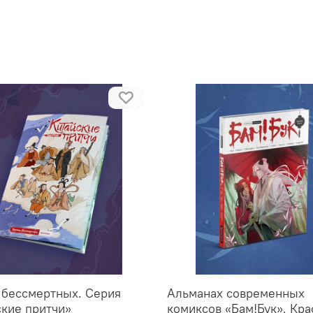
Всего планируется 7 то
соответствует определё
будет стильно смотретьс
 бессмертных. Серия
Альманах современных
ские притчи»
комиксов «Бам!Бук». Кра