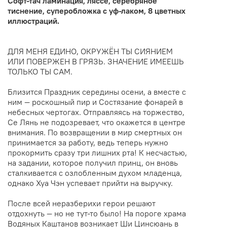
Софт-тач ламинация, ляссе, серебряное
тиснение, суперобложка с уф-лаком, 8 цветных
иллюстраций.
ДЛЯ МЕНЯ ЕДИНО, ОКРУЖЁН ТЫ СИЯНИЕМ
ИЛИ ПОВЕРЖЕН В ГРЯЗЬ. ЗНАЧЕНИЕ ИМЕЕШЬ
ТОЛЬКО ТЫ САМ.
Близится Праздник середины осени, а вместе с
ним — роскошный пир и Состязание фонарей в
небесных чертогах. Отправляясь на торжество,
Се Лянь не подозревает, что окажется в центре
внимания. По возвращении в мир смертных он
принимается за работу, ведь теперь нужно
прокормить сразу три лишних рта! К несчастью,
на задании, которое получил принц, он вновь
сталкивается с озлобленным духом младенца,
однако Хуа Чэн успевает прийти на выручку.
После всей неразберихи герои решают
отдохнуть — но не тут-то было! На пороге храма
Водяных Каштанов возникает Ши Цинсюань в