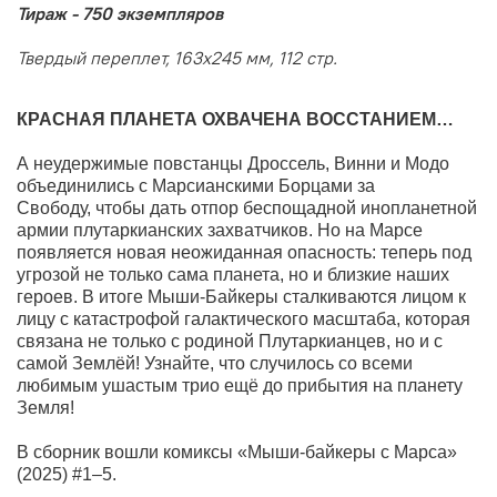
Тираж - 750 экземпляров
Твердый переплет, 163х245 мм, 112 стр.
КРАСНАЯ ПЛАНЕТА ОХВАЧЕНА ВОССТАНИЕМ…
А
неудержимые повстанцы Дроссель, Винни и Модо
объединились с Марсианскими Борцами за
Свободу,
чтобы дать отпор беспощадной инопланетной
армии плутаркианских захватчиков. Но на Марсе
появляется новая неожиданная опасность
: теперь под
угрозой не только сама планета, но и близкие наших
героев
. В итоге Мыши-Байкеры
сталкиваются лицом к
лицу с катастрофой галактического масштаба, которая
связана не только с родиной Плутаркианцев, но и с
самой Землёй!
Узнайте, что случилось со всеми
любимым ушастым трио
ещё до прибытия на планету
Земля
!
В сборник вошли комиксы «Мыши-байкеры с Марса»
(2025) #1–5.