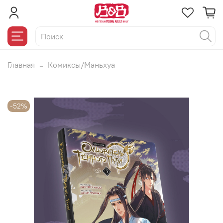
Главная
Комиксы/Маньхуа
-52%