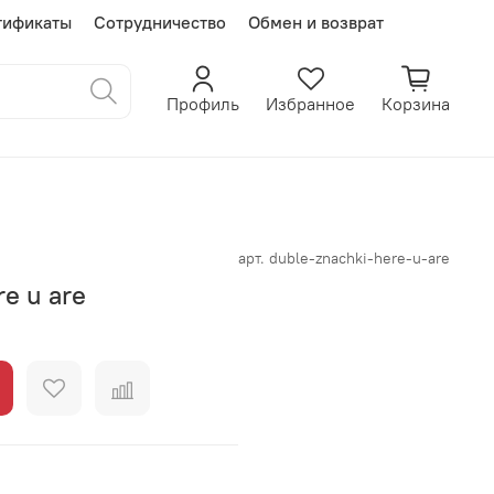
тификаты
Сотрудничество
Обмен и возврат
Профиль
Избранное
Корзина
арт.
duble-znachki-here-u-are
e u are