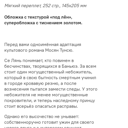
Мягкий переплет, 252 стр., 145x205 мм
Обложка с текстурой «под лён»,
суперобложка с тиснением золотом.
Перед вами одноимённая адаптация
культового романа Мосян Тунсю.
Се Лянь понимает, кто повинен в
бесчинствах, творящихся в Баньюэ. За всем
стоит один могущественный небожитель,
который в свою бытность смертным учинил
в городе кровавую резню, а после
вознесения пытался замести следы. У этого
небожителя не менее могущественные
покровители, и теперь наследному принцу
стоит всерьёз опасаться расправы.
Однако его высочество не унывает:
собственноручно готовит ужин для своего
нового друга и с интересом слушает