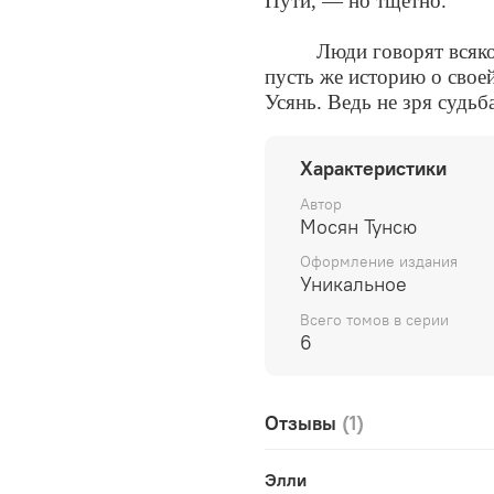
Пути, — но тщетно.
Люди говорят всяко
пусть же историю о свое
Усянь. Ведь не зря судьб
Характеристики
Автор
Мосян Тунсю
Оформление издания
Уникальное
Всего томов в серии
6
Отзывы
(1)
Элли