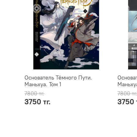
Основатель Тёмного Пути.
Основат
Маньхуа. Том 1
Маньхуа
7800 тг.
7800 тг
3750 тг.
3750 т