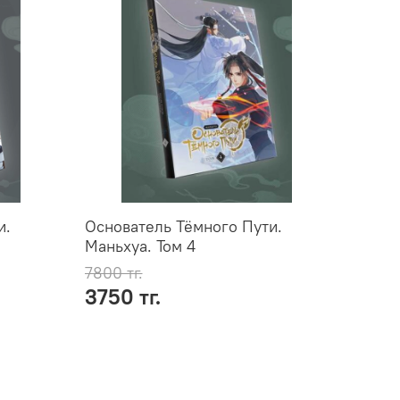
и.
Основатель Тёмного Пути.
Основ
Маньхуа. Том 4
Маньх
7800 тг.
7800 т
3750 тг.
3750