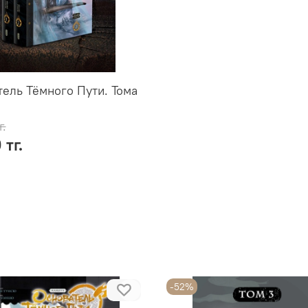
ель Тёмного Пути. Тома
г.
 тг.
-52%