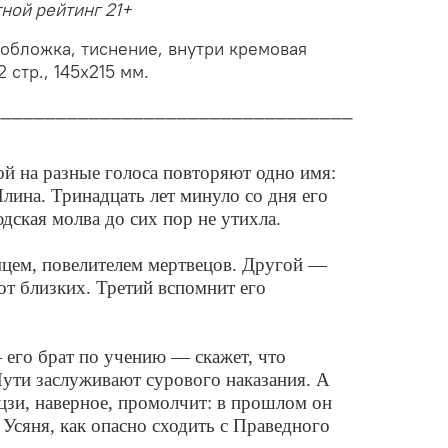
тной рейтинг 21+
обложка, тиснение, внутри кремовая
 стр., 145х215 мм.
_________________________________
й на разные голоса повторяют одно имя:
лина. Тринадцать лет минуло со дня его
дская молва до сих пор не утихла.
мцем, повелителем мертвецов. Другой —
от близких. Третий вспомнит его
 его брат по учению — скажет, что
ути заслуживают сурового наказания. А
зи, наверное, промолчит: в прошлом он
 Усяня, как опасно сходить с Праведного