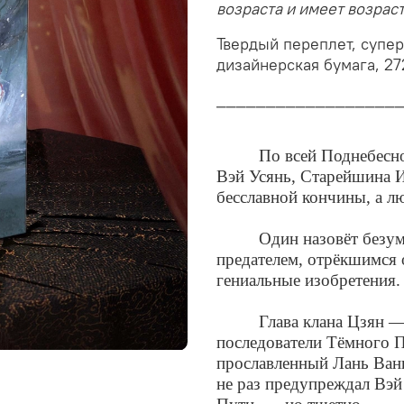
возраста и имеет возрас
Твердый переплет, супер
дизайнерская бумага, 272
__________________
По всей Поднебесно
Вэй Усянь, Старейшина И
бесславной кончины, а лю
Один назовёт безу
предателем, отрёкшимся 
гениальные изобретения.
Глава клана Цзян —
последователи Тёмного П
прославленный Лань Ванц
не раз предупреждал Вэй